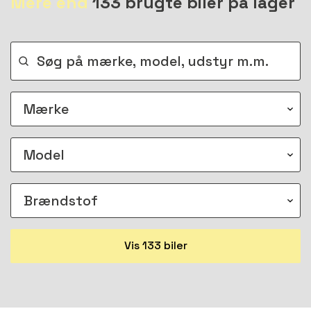
Mere end
133 brugte biler på lager
Vis
133 biler